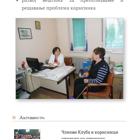
развој вештина за препознавање и
решавање проблема корисника
Активности
Члнови Клуба и корисници
уживали на отварању