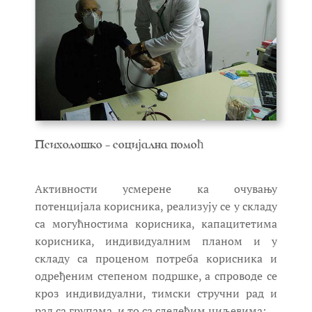
Психолошко - социјална помоћ
Активности усмерене ка очувању
потенцијала корисника, реализују се у складу
са могућностима корисника, капацитетима
корисника, индивидуалним планом и у
складу са проценом потреба корисника и
одређеним степеном подршке, а спроводе се
кроз индивидуални, тимски стручни рад и
рад са групама, и то са следећим циљевима: