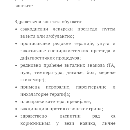
заштите.
Здравствена заштита обухвата:
свакодневни лекарски прегледи путем
визита или амбулантно;
прописивање редовне терапије, упута и
заказивање специјалистичких прегледа и
дијагностичких процедура;
редновно праћење виталних знакова (ТА,
пулс, температура, дисање, бол, мерење
гликемије);
примена пероралне, парентералне и
инхалаторне терапија;
пласирање катетера, превијање;
вакцинација против сезонског грипа;
здравствено- васпитни рад са
корисницима у вези навика, личне