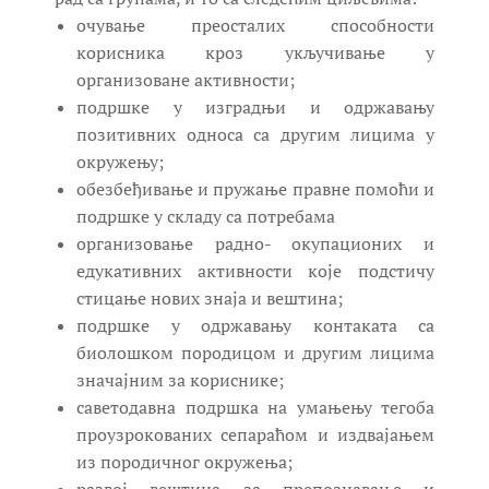
очување преосталих способности
корисника кроз укључивање у
организоване активности;
подршке у изградњи и одржавању
позитивних односа са другим лицима у
окружењу;
обезбеђивање и пружање правне помоћи и
подршке у складу са потребама
организовање радно- окупационих и
едукативних активности које подстичу
стицање нових знаја и вештина;
подршке у одржавању контаката са
биолошком породицом и другим лицима
значајним за кориснике;
саветодавна подршка на умањењу тегоба
проузрокованих сепараћом и издвајањем
из породичног окружења;