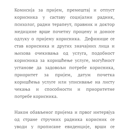
Комисија за пријем, премештај и отпуст
корисника у саставу социјални радник,
психолог, радни терапеут, правник и доктор
медицине врше почетну процену и доносе
одлуку о пријему корисника. Дефинише се
став корисника и других значајних лица и
њихова очекивања од услуга, подобност
корисника за коришћење услуге, могућност
установе да задовољи потребе корисника,
приоритет за пријем, датум почетка
коришћења услуге или уписивање на листу
чекања и способности и приоритетне
потребе корисника.
Након обављеног пријема и првог интервјуа
од стране стручних радника корисник се
уводи у прописане евиденције, врши се