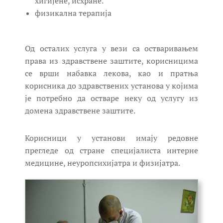
хигијене, исхране.
физикална терапија
Од осталих услуга у вези са остваривањем
права из здравствене заштите, корисницима
се врши набавка лекова, као и пратња
корисника до здравствених установа у којима
је потребно да остваре неку од услугу из
домена здравствене заштите.
Корисници у установи имају редовне
прегледе од стране специјалиста интерне
медицине, неуропсихијатра и физијатра.