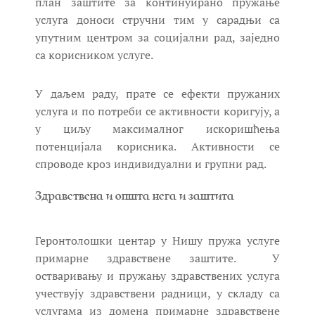
план заштите за континуирано пружање
услуга доноси стручни тим у сарадњи са
упутним центром за социјални рад, заједно
са корисником услуге.
У даљем раду, прате се ефекти пружаних
услуга и по потреби се активности коригују, а
у циљу максималног искоришћења
потенцијала корисника. Активности се
спроводе кроз индивидуални и групни рад.
Здравствена и општа нега и заштита
Геронтолошки центар у Нишу пружа услуге
примарне здравствене заштите. У
остваривању и пружању здравствених услуга
учествују здравствени радници, у складу са
услугама из домена примарне здравствене