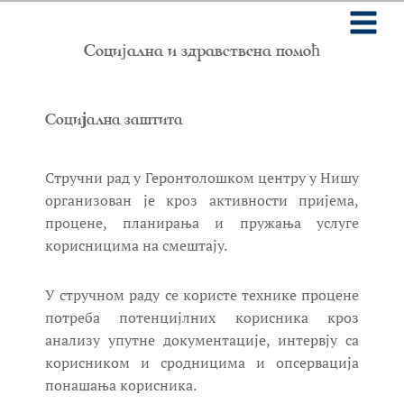
Skip
to
main
Социјална и здравствена помоћ
content
Социјална заштита
Стручни рад у Геронтолошком центру у Нишу
организован је кроз активности пријема,
процене, планирања и пружања услуге
корисницима на смештају.
У стручном раду се користе технике процене
потреба потенцијлних корисника кроз
анализу упутне документације, интервју са
корисником и сродницима и опсервација
понашања корисника.