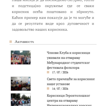
и подстицајно окружење где се сваки
корисник осећа поштовано и збринуто.
Каћин пример нам показује да је то могуће и
да се резултати виде кроз дуговечност и
задовољство наших корисника.
Активности
Члнови Клуба и корисници
уживали на отварању
Међународног студентског
фестивала фолклора
17 / 07 / 2026
Свето причешће за кориснике
наше установе
14 / 07 / 2026
Корисници Геронтолошког
центра на отварању
Интернационалних хорских