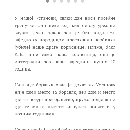
У нашој Установи, сваки дан носи посебне
тренутке, али неки од њих остају урезани
заувек. Један такав дан је био када смо
заједно са породицом прославили необичан
јубилеј наше драге кориснице. Наиме, бака
Каћа није само наша корисница, она је
интегрални део наше заједнице пуних 40
година.
Њен дуг боравак овде је доказ да Установа
није само место за боравак, већ дом и место
где се негује достојанство, пружа подршка и
где се може живети испуњен живот и у
позним годинама.
Наша мисија је да обезбедимо сигурно, топло