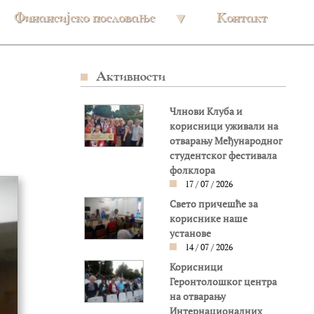
Финансијско пословање
Контакт
Активности
Члнови Клуба и
корисници уживали на
отварању Међународног
студентског фестивала
фолклора
17 / 07 / 2026
Свето причешће за
кориснике наше
установе
14 / 07 / 2026
Корисници
Геронтолошког центра
на отварању
Интернационалних