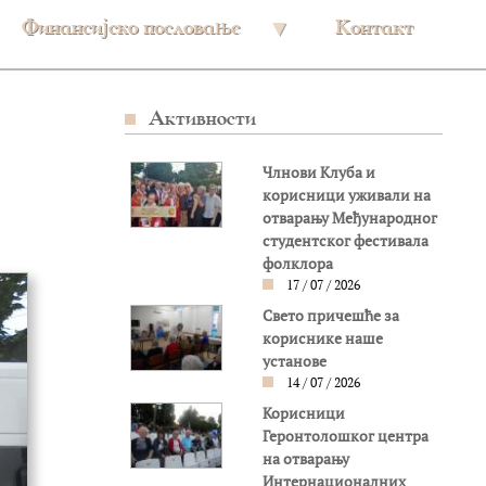
Финансијско пословање
Контакт
Активности
Члнови Клуба и
корисници уживали на
отварању Међународног
студентског фестивала
фолклора
17 / 07 / 2026
Свето причешће за
кориснике наше
установе
14 / 07 / 2026
Корисници
Геронтолошког центра
на отварању
Интернационалних